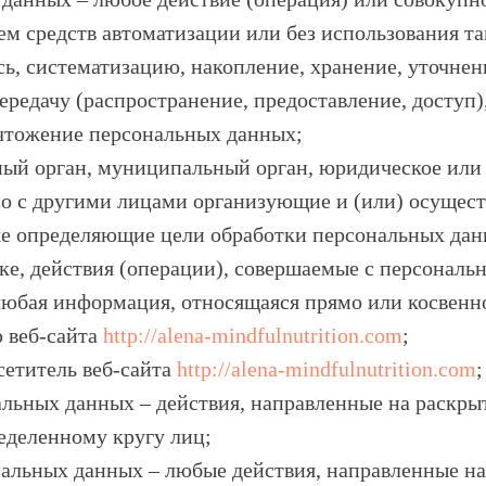
м средств автоматизации или без использования т
сь, систематизацию, накопление, хранение, уточнен
ередачу (распространение, предоставление, доступ)
ичтожение персональных данных;
нный орган, муниципальный орган, юридическое или
но с другими лицами организующие и (или) осущес
же определяющие цели обработки персональных дан
ке, действия (операции), совершаемые с персонал
любая информация, относящаяся прямо или косвенн
 веб-сайта
http://alena-mindfulnutrition.com
;
сетитель веб-сайта
http://alena-mindfulnutrition.com
;
альных данных – действия, направленные на раскр
еделенному кругу лиц;
нальных данных – любые действия, направленные н