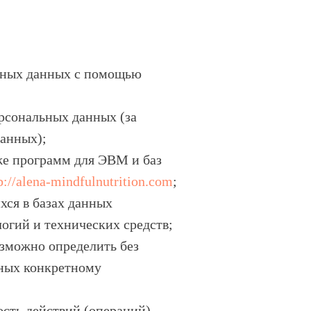
льных данных с помощью
рсональных данных (за
данных);
же программ для ЭВМ и баз
p://alena-mindfulnutrition.com
;
ся в базах данных
гий и технических средств;
озможно определить без
ных конкретному
сть действий (операций),