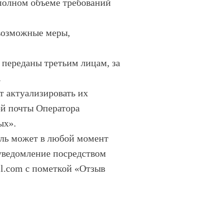
полном объеме требований
 возможные меры,
т переданы третьим лицам, за
.
т актуализировать их
ой почты Оператора
ых».
ель может в любой момент
 уведомление посредством
il.com с пометкой «Отзыв